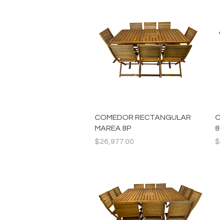
Vista rápida
COMEDOR RECTANGULAR
C
MAREA 8P
8
Precio
P
$26,977.00
$