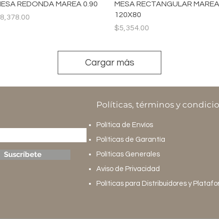
Vista rápida
Vista rápida
ESA REDONDA MAREA 0.90
MESA RECTANGULAR MARE
120X80
recio
8,378.00
Precio
$5,354.00
Cargar más
Políticas, términos y condici
Política de Envíos
Políticas de Garantía
Suscríbete
Políticas Generales
Aviso de Privacidad
Políticas para Distribuidores y Plataf