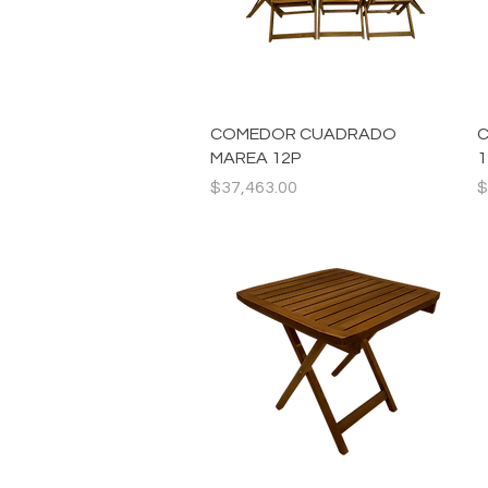
Vista rápida
COMEDOR CUADRADO
C
MAREA 12P
1
Precio
P
$37,463.00
$