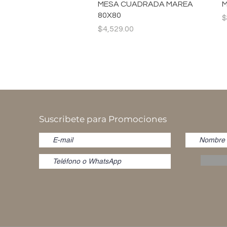
Vista rápida
MESA CUADRADA MAREA
M
80X80
P
$
Precio
$4,529.00
Suscribete para Promociones