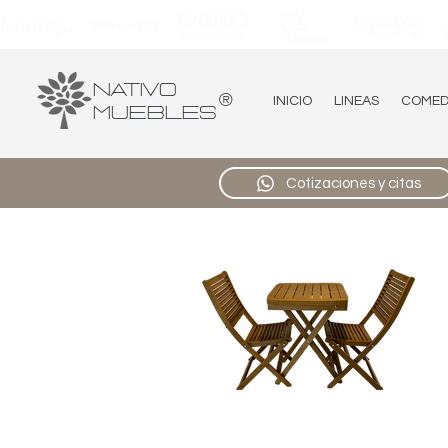
Nativo
®
INICIO
LINEAS
COME
Muebles
Cotizaciones y citas