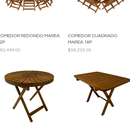
Vista rápida
Vista rápida
OMEDOR REDONDO MAREA
COMEDOR CUADRADO
2P
MAREA 16P
recio
Precio
62,449.00
$56,205.00