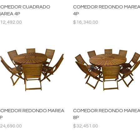
Vista rápida
Vista rápida
COMEDOR CUADRADO
COMEDOR REDONDO MARE
AREA 4P
4P
recio
Precio
12,492.00
$16,340.00
Vista rápida
Vista rápida
OMEDOR REDONDO MAREA
COMEDOR REDONDO MARE
P
8P
recio
Precio
24,690.00
$32,451.00