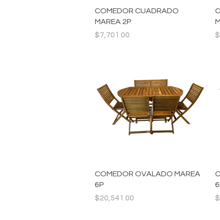
Vista rápida
COMEDOR CUADRADO
MAREA 2P
M
Precio
P
$7,701.00
$
Vista rápida
COMEDOR OVALADO MAREA
C
6P
6
Precio
P
$20,541.00
$