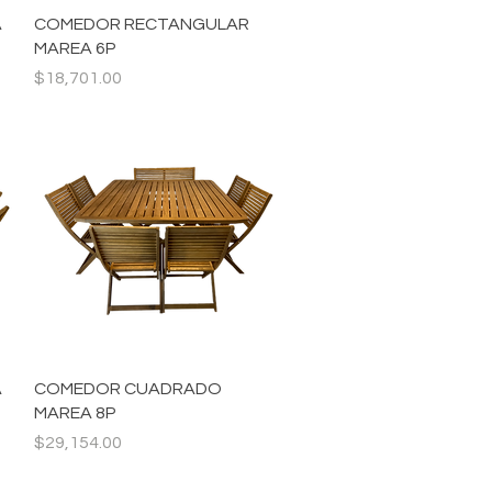
Vista rápida
A
COMEDOR RECTANGULAR
MAREA 6P
Precio
$18,701.00
Vista rápida
A
COMEDOR CUADRADO
MAREA 8P
Precio
$29,154.00