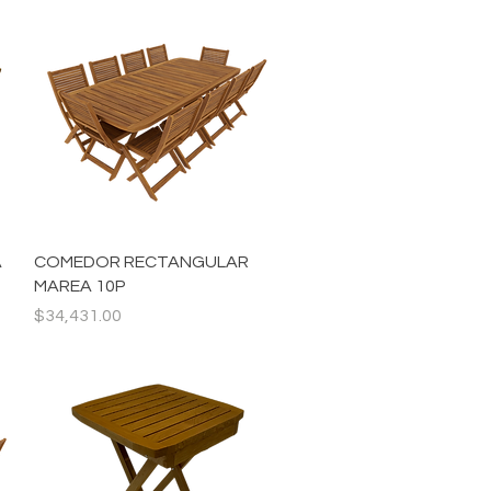
Vista rápida
A
COMEDOR RECTANGULAR
MAREA 10P
Precio
$34,431.00