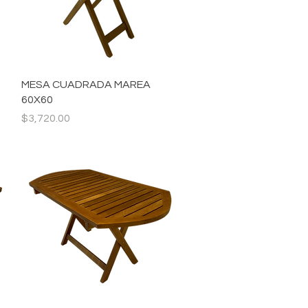
Vista rápida
MESA CUADRADA MAREA
60X60
Precio
$3,720.00