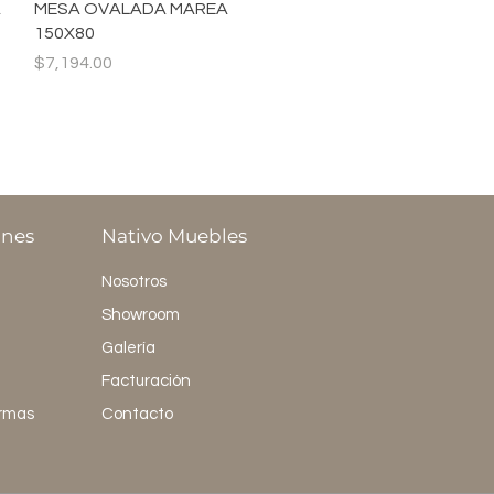
Vista rápida
A
MESA OVALADA MAREA
150X80
Precio
$7,194.00
ones
Nativo Muebles
Nosotros
Showroom
Galería
Facturación
ormas
Contacto