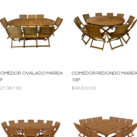
Vista rápida
Vista rápida
OMEDOR OVALADO MAREA
COMEDOR REDONDO MARE
P
10P
recio
Precio
27,967.00
$40,632.00