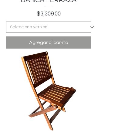
Precio
$3,309.00
Agregar al carrito