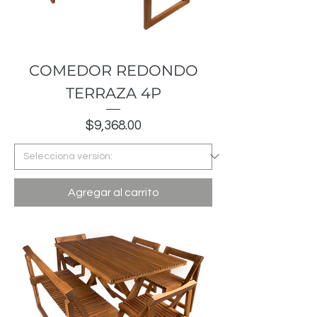
COMEDOR REDONDO
TERRAZA 4P
Precio
$9,368.00
Agregar al carrito