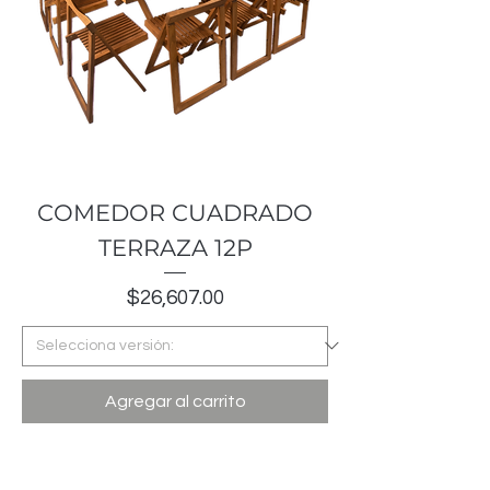
COMEDOR CUADRADO
TERRAZA 12P
Precio
$26,607.00
Agregar al carrito