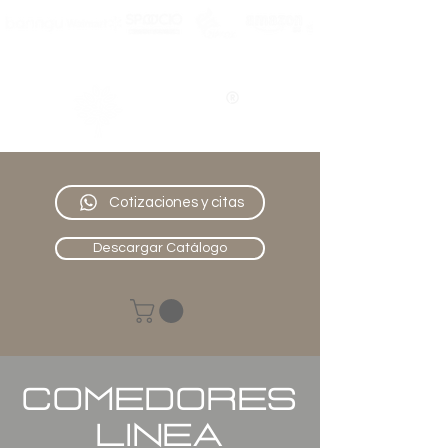
Nativo
Muebles
Cotizaciones y citas
Descargar Catálogo
comedores
LINEA