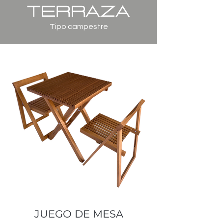
TERRAZA
Tipo campestre
JUEGO DE MESA