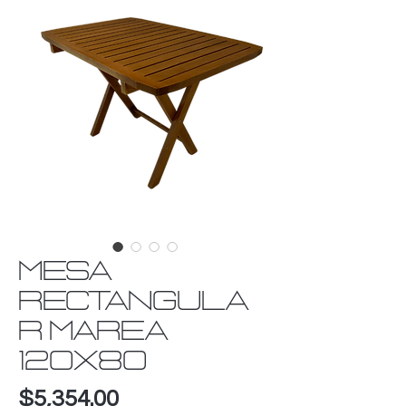
MESA
RECTANGULA
R MAREA
120X80
Precio
$5,354.00