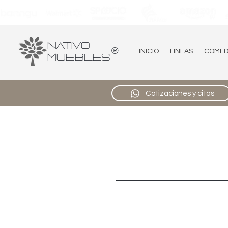
Nativo
®
INICIO
LINEAS
COME
Muebles
Cotizaciones y citas