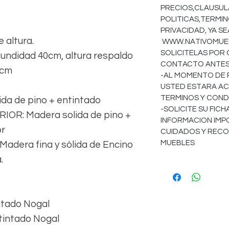
PRECIOS,CLAUSULA
POLITICAS,TERMIN
PRIVACIDAD, YA S
 altura.
WWW.NATIVOMUEBL
SOLICITELAS POR
ofundidad 40cm, altura respaldo
CONTACTO ANTES 
4cm
-AL MOMENTO DE 
USTED ESTARA AC
TERMINOS Y COND
a de pino + entintado
-SOLICITE SU FIC
R: Madera solida de pino +
INFORMACION IMP
or
CUIDADOS Y REC
MUEBLES
dera fina y sólida de Encino
.
ntado Nogal
ntintado Nogal