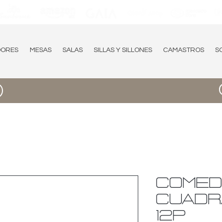
DORES
MESAS
SALAS
SILLAS Y SILLONES
CAMASTROS
S
COME
CUADR
12P