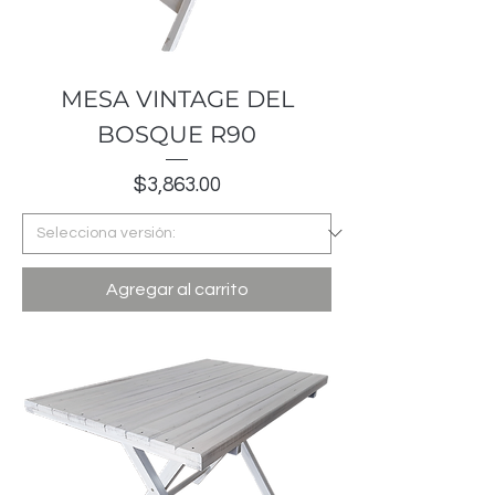
MESA VINTAGE DEL
BOSQUE R90
Precio
$3,863.00
Agregar al carrito