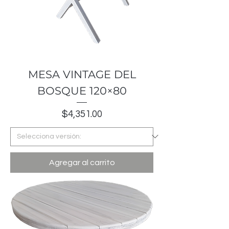
MESA VINTAGE DEL
BOSQUE 120×80
Precio
$4,351.00
Agregar al carrito