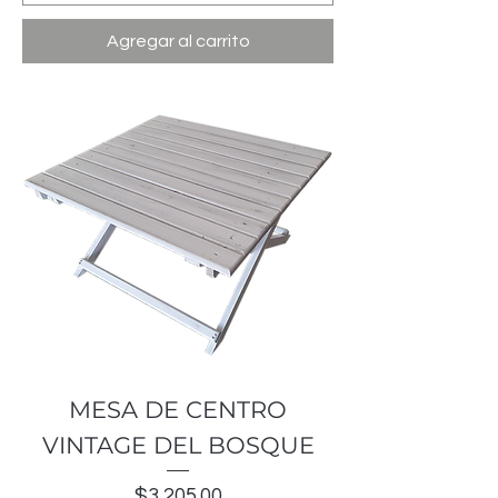
Agregar al carrito
MESA DE CENTRO
VINTAGE DEL BOSQUE
Precio
$3,205.00