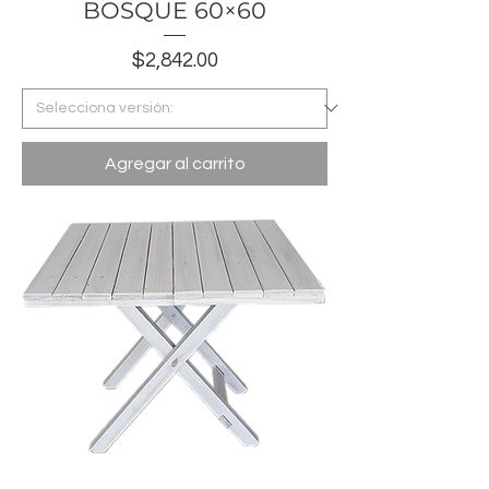
BOSQUE 60×60
Precio
$2,842.00
Agregar al carrito