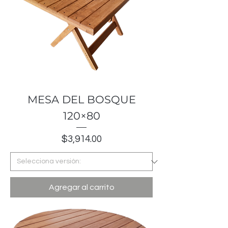
MESA DEL BOSQUE
120×80
Precio
$3,914.00
Agregar al carrito