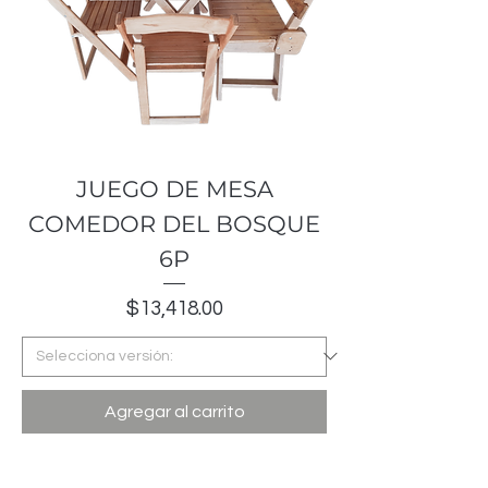
JUEGO DE MESA
COMEDOR DEL BOSQUE
6P
Precio
$13,418.00
Agregar al carrito