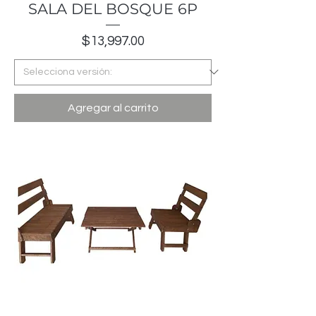
SALA DEL BOSQUE 6P
Precio
$13,997.00
Agregar al carrito