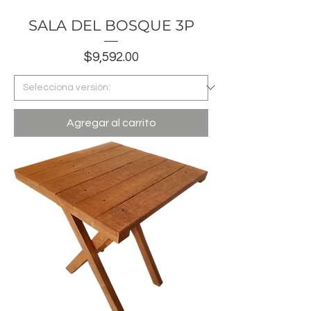
SALA DEL BOSQUE 3P
Precio
$9,592.00
Agregar al carrito