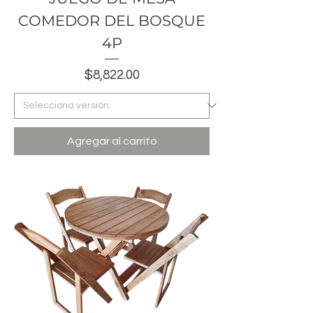
COMEDOR DEL BOSQUE
4P
Precio
$8,822.00
Agregar al carrito