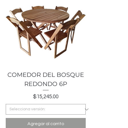
COMEDOR DEL BOSQUE
REDONDO 6P
Precio
$15,245.00
Agregar al carrito