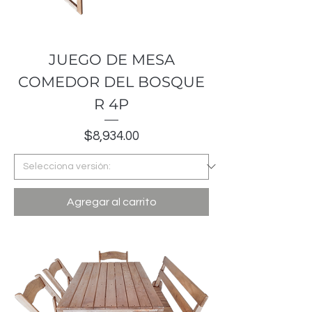
JUEGO DE MESA
COMEDOR DEL BOSQUE
R 4P
Precio
$8,934.00
Agregar al carrito