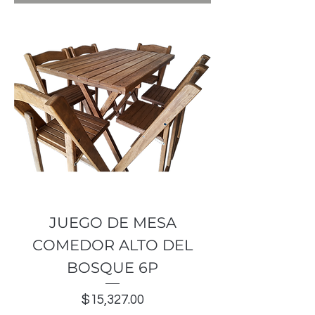
JUEGO DE MESA
COMEDOR ALTO DEL
BOSQUE 6P
Precio
$15,327.00