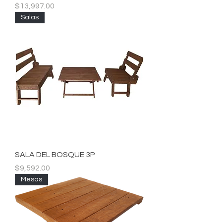
Precio
$13,997.00
Salas
SALA DEL BOSQUE 3P
Precio
$9,592.00
Mesas