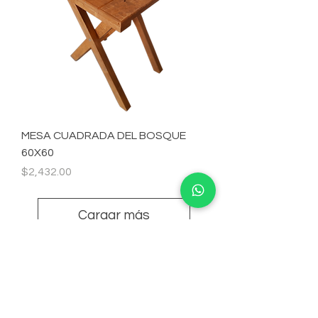
MESA CUADRADA DEL BOSQUE
60X60
Precio
$2,432.00
Cargar más
Suscribete para Promociones