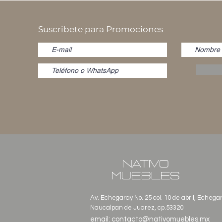
Suscribete para Promociones
NATIVO
MUEBLES
Av. Echegaray No. 25 col. 10 de abril, Echega
Naucalpan de Juarez, cp.53320
email:
contacto@nativomuebles.mx