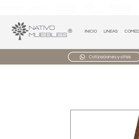
Nativo
®
INICIO
LINEAS
COME
Muebles
Cotizaciones y citas