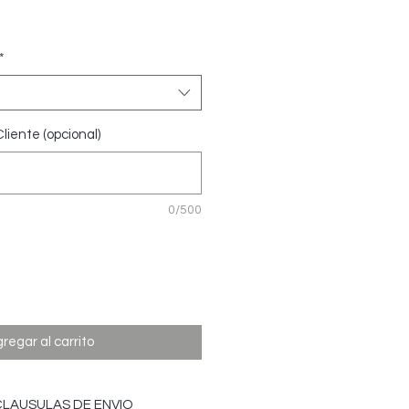
recio
*
liente (opcional)
0/500
regar al carrito
CLAUSULAS DE ENVIO