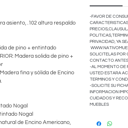
-FAVOR DE CONSU
ura asiento, .102 altura respaldo
CARACTERISTICAS
PRECIOS,CLAUSULA
POLITICAS,TERMIN
PRIVACIDAD, YA S
a de pino + entintado
WWW.NATIVOMUEBL
SOLICITELAS POR
R: Madera solida de pino +
CONTACTO ANTES 
or
-AL MOMENTO DE 
dera fina y sólida de Encino
USTED ESTARA AC
TERMINOS Y COND
.
-SOLICITE SU FIC
INFORMACION IMP
CUIDADOS Y REC
MUEBLES
ntado Nogal
ntintado Nogal
 natural de Encino Americano,