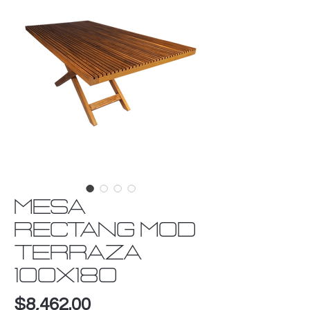
MESA
RECTANG MOD
TERRAZA
100x180
Precio
$8,462.00