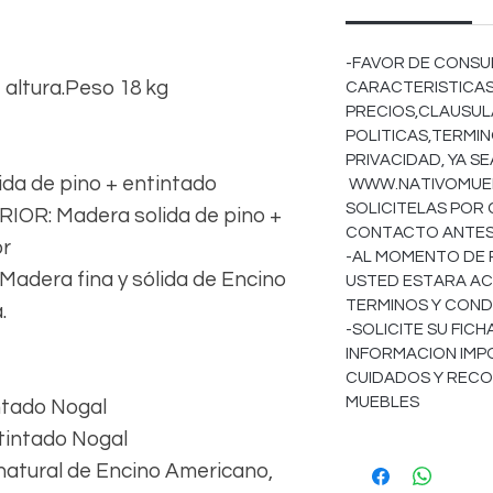
-FAVOR DE CONSU
e altura.Peso 18 kg
CARACTERISTICAS
PRECIOS,CLAUSULA
POLITICAS,TERMIN
PRIVACIDAD, YA S
a de pino + entintado
WWW.NATIVOMUEBL
SOLICITELAS POR
R: Madera solida de pino +
CONTACTO ANTES 
or
-AL MOMENTO DE 
dera fina y sólida de Encino
USTED ESTARA AC
TERMINOS Y COND
.
-SOLICITE SU FIC
INFORMACION IMP
CUIDADOS Y REC
MUEBLES
ntado Nogal
ntintado Nogal
 natural de Encino Americano,