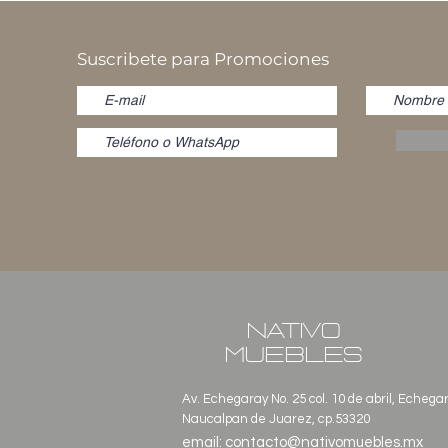
Suscribete para Promociones
NATIVO
MUEBLES
Av. Echegaray No. 25 col. 10 de abril, Echega
Naucalpan de Juarez, cp.53320
email:
contacto@nativomuebles.mx