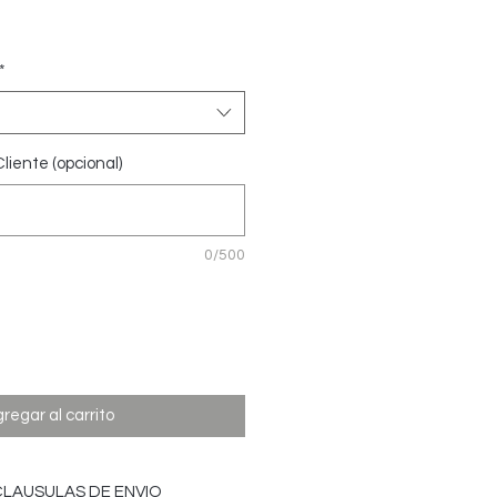
recio
*
liente (opcional)
0/500
regar al carrito
CLAUSULAS DE ENVIO