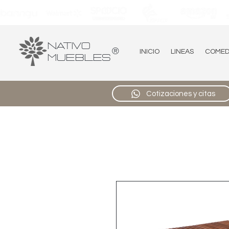
Nativo
®
INICIO
LINEAS
COME
Muebles
Cotizaciones y citas