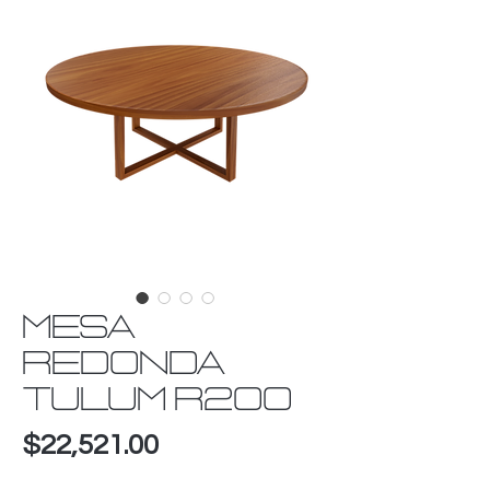
MESA
REDONDA
TULUM R200
Precio
$22,521.00