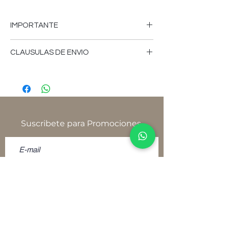
IMPORTANTE
-FAVOR DE CONSULTAR MEDIDAS,
CLAUSULAS DE ENVIO
COLORES, CARACTERISTICAS,VERSION
DE LOS MUEBLES, PRECIOS,CLAUSULAS
-Tiempo de fabricación aproximado 18 a
DE ENVIOS, FICHA DE USO,
25 días hábiles.
POLITICAS,TERMINOS, CONDICIONES Y
AVISO DE PRIVACIDAD, YA SEA EN
-El tiempo de envío depende del
NUESTRO SITIO
proveedor de paquetería.
Suscribete para Promociones
WWW.NATIVOMUEBLES.MX, TIENDA
FISICA O SOLICITELAS POR CUALQUIER
-Favor de consultar, medidas, colores,
OTRO MEDIO DE CONTACTO ANTES DE
características, versión de los muebles,
REALIZAR SU PEDIDO.
precios, cláusulas de envíos, ficha de uso,
-AL MOMENTO DE REALIZAR SU PEDIDO
políticas, términos, condiciones y aviso de
Y/O PAGO USTED ESTARA ACEPTANDO
privacidad, ya sea en nuestro
POLITICAS TERMINOS Y CONDICIONES
sitio www.nativomuebles.mx, tienda física
-SOLICITE SU FICHA DE USO DONDE
o solicítelas por cualquier otro medio de
VIENE INFORMACION IMPORTANTE
contacto, antes de realizar su pedido.
COMO VERSIONES, CUIDADOS Y