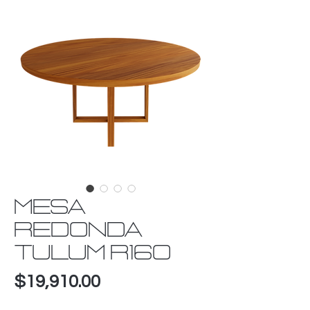
MESA
REDONDA
TULUM R160
Precio
$19,910.00