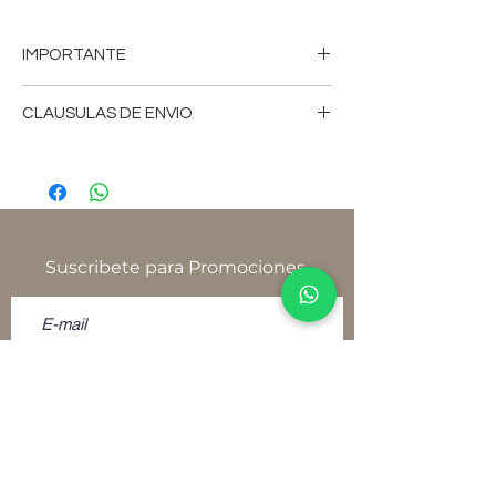
IMPORTANTE
-FAVOR DE CONSULTAR MEDIDAS,
CLAUSULAS DE ENVIO
COLORES, CARACTERISTICAS,VERSION
DE LOS MUEBLES, PRECIOS,CLAUSULAS
-Tiempo de fabricación aproximado 18 a
DE ENVIOS, FICHA DE USO,
25 días hábiles.
POLITICAS,TERMINOS, CONDICIONES Y
AVISO DE PRIVACIDAD, YA SEA EN
-El tiempo de envío depende del
NUESTRO SITIO
proveedor de paquetería.
Suscribete para Promociones
WWW.NATIVOMUEBLES.MX, TIENDA
FISICA O SOLICITELAS POR CUALQUIER
-Favor de consultar, medidas, colores,
OTRO MEDIO DE CONTACTO ANTES DE
características, versión de los muebles,
REALIZAR SU PEDIDO.
precios, cláusulas de envíos, ficha de uso,
-AL MOMENTO DE REALIZAR SU PEDIDO
políticas, términos, condiciones y aviso de
Y/O PAGO USTED ESTARA ACEPTANDO
privacidad, ya sea en nuestro
POLITICAS TERMINOS Y CONDICIONES
sitio www.nativomuebles.mx, tienda física
-SOLICITE SU FICHA DE USO DONDE
o solicítelas por cualquier otro medio de
VIENE INFORMACION IMPORTANTE
contacto, antes de realizar su pedido.
COMO VERSIONES, CUIDADOS Y