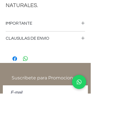
NATURALES.
IMPORTANTE
-FAVOR DE CONSULTAR MEDIDAS,
CLAUSULAS DE ENVIO
COLORES, CARACTERISTICAS,VERSION
DE LOS MUEBLES, PRECIOS,CLAUSULAS
-Tiempo de fabricación aproximado 18 a
DE ENVIOS, FICHA DE USO,
25 días hábiles.
POLITICAS,TERMINOS, CONDICIONES Y
AVISO DE PRIVACIDAD, YA SEA EN
-El tiempo de envío depende del
NUESTRO SITIO
proveedor de paquetería.
Suscribete para Promociones
WWW.NATIVOMUEBLES.MX, TIENDA
FISICA O SOLICITELAS POR CUALQUIER
-Favor de consultar, medidas, colores,
OTRO MEDIO DE CONTACTO ANTES DE
características, versión de los muebles,
REALIZAR SU PEDIDO.
precios, cláusulas de envíos, ficha de uso,
-AL MOMENTO DE REALIZAR SU PEDIDO
políticas, términos, condiciones y aviso de
Y/O PAGO USTED ESTARA ACEPTANDO
privacidad, ya sea en nuestro
POLITICAS TERMINOS Y CONDICIONES
sitio www.nativomuebles.mx, tienda física
-SOLICITE SU FICHA DE USO DONDE
o solicítelas por cualquier otro medio de