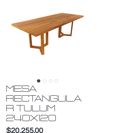
MESA
RECTANGULA
R TULUM
240X120
Precio
$20,255.00