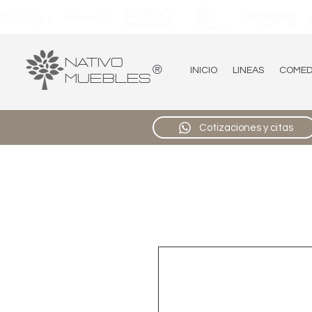
Nativo
®
INICIO
LINEAS
COME
Muebles
Cotizaciones y citas