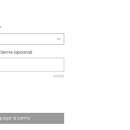
Precio
*
liente (opcional)
0/500
regar al carrito