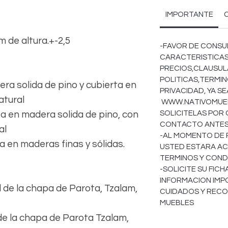
IMPORTANTE
 de altura.+-2,5
-FAVOR DE CONSU
CARACTERISTICAS
PRECIOS,CLAUSULA
POLITICAS,TERMIN
a solida de pino y cubierta en
PRIVACIDAD, YA S
atural
WWW.NATIVOMUEBL
SOLICITELAS POR
 en madera solida de pino, con
CONTACTO ANTES 
al
-AL MOMENTO DE 
 en maderas finas y sólidas.
USTED ESTARA AC
TERMINOS Y COND
-SOLICITE SU FIC
INFORMACION IMP
 de la chapa de Parota, Tzalam,
CUIDADOS Y REC
MUEBLES
de la chapa de Parota Tzalam,