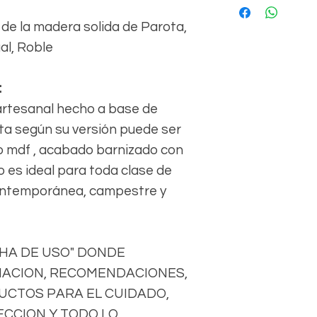
de la madera solida de Parota,
al, Roble
:
artesanal hecho a base de
ta según su versión puede ser
 o mdf , acabado barnizado con
o es ideal para toda clase de
ontemporánea, campestre y
CHA DE USO" DONDE
ACION, RECOMENDACIONES,
DUCTOS PARA EL CUIDADO,
CCION Y TODO LO