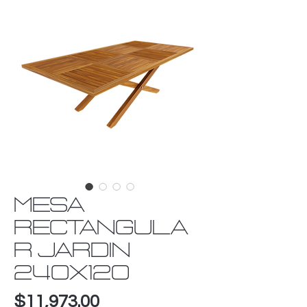
MESA
RECTANGULA
R JARDIN
240X120
Precio
$11,973.00