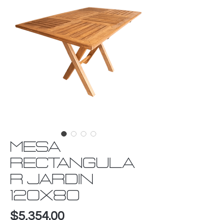
MESA
RECTANGULA
R JARDIN
120X80
Precio
$5,354.00