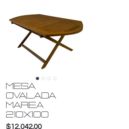
MESA
OVALADA
MAREA
210X100
Precio
$12,042.00