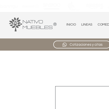
Nativo
®
INICIO
LINEAS
COME
Muebles
Cotizaciones y citas