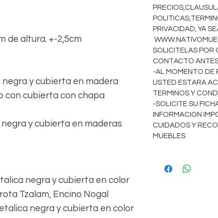
PRECIOS,CLAUSULA
POLITICAS,TERMIN
PRIVACIDAD, YA S
 de altura. +-2,5cm
WWW.NATIVOMUEBL
SOLICITELAS POR
CONTACTO ANTES 
-AL MOMENTO DE 
negra y cubierta en madera
USTED ESTARA AC
TERMINOS Y COND
 o con cubierta con chapa
-SOLICITE SU FIC
INFORMACION IMP
negra y cubierta en maderas
CUIDADOS Y REC
MUEBLES
alica negra y cubierta en color
arota Tzalam, Encino Nogal
talica negra y cubierta en color