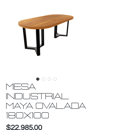
MESA
INDUSTRIAL
MAYA OVALADA
180X100
Precio
$22,985.00