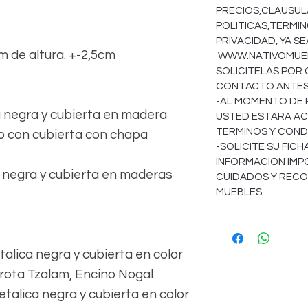
PRECIOS,CLAUSULA
POLITICAS,TERMIN
PRIVACIDAD, YA S
 de altura. +-2,5cm
WWW.NATIVOMUEBL
SOLICITELAS POR
CONTACTO ANTES 
-AL MOMENTO DE 
negra y cubierta en madera
USTED ESTARA AC
TERMINOS Y COND
 o con cubierta con chapa
-SOLICITE SU FIC
INFORMACION IMP
negra y cubierta en maderas
CUIDADOS Y REC
MUEBLES
alica negra y cubierta en color
arota Tzalam, Encino Nogal
talica negra y cubierta en color