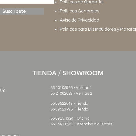
Políticas de Garantía
Suscríbete
Políticas Generales
Aviso de Privacidad
Políticas para Distribuidores y Plataf
TIENDA / SHOWROOM
56 10105965 - Ventas 1
ray,
55 21062029
- Ventas 2
55 89522643 - Tienda
55 89523795 - Tienda
55 8925 1324 - Oficina
55 3541 6263 - Atención a clientes
que no hay