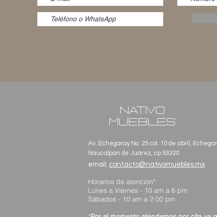
NATIVO
MUEBLES
Av. Echegaray No. 25 col. 10 de abril, Echega
Naucalpan de Juarez, cp.53320
email:
contacto@nativomuebles.mx
Horarios de atención*
Lunes a Viernes - 10 am a 6 pm
Sábados - 10 am a 2:00 pm
*
Por el momento atendemos por cita ya 