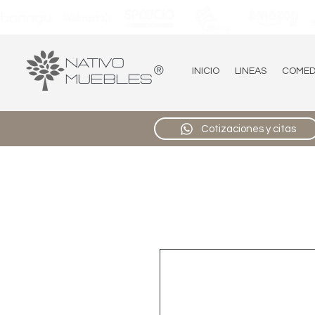
Nativo
®
INICIO
LINEAS
COME
Muebles
Cotizaciones y citas