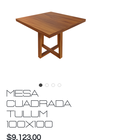
MESA
CUADRADA
TULUM
100X100
Precio
$9,123.00