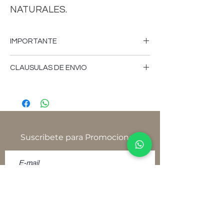
NATURALES.
IMPORTANTE
-FAVOR DE CONSULTAR MEDIDAS,
CLAUSULAS DE ENVIO
COLORES, CARACTERISTICAS,VERSION
DE LOS MUEBLES, PRECIOS,CLAUSULAS
-Tiempo de fabricación aproximado 18 a
DE ENVIOS, FICHA DE USO,
25 días hábiles.
POLITICAS,TERMINOS, CONDICIONES Y
AVISO DE PRIVACIDAD, YA SEA EN
-El tiempo de envío depende del
NUESTRO SITIO
proveedor de paquetería.
Suscribete para Promociones
WWW.NATIVOMUEBLES.MX, TIENDA
FISICA O SOLICITELAS POR CUALQUIER
-Favor de consultar, medidas, colores,
OTRO MEDIO DE CONTACTO ANTES DE
características, versión de los muebles,
REALIZAR SU PEDIDO.
precios, cláusulas de envíos, ficha de uso,
-AL MOMENTO DE REALIZAR SU PEDIDO
políticas, términos, condiciones y aviso de
Y/O PAGO USTED ESTARA ACEPTANDO
privacidad, ya sea en nuestro
POLITICAS TERMINOS Y CONDICIONES
sitio www.nativomuebles.mx, tienda física
-SOLICITE SU FICHA DE USO DONDE
o solicítelas por cualquier otro medio de