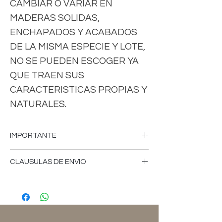
CAMBIAR O VARIAR EN
MADERAS SOLIDAS,
ENCHAPADOS Y ACABADOS
DE LA MISMA ESPECIE Y LOTE,
NO SE PUEDEN ESCOGER YA
QUE TRAEN SUS
CARACTERISTICAS PROPIAS Y
NATURALES.
IMPORTANTE
-FAVOR DE CONSULTAR MEDIDAS,
CLAUSULAS DE ENVIO
COLORES, CARACTERISTICAS,VERSION
DE LOS MUEBLES, PRECIOS,CLAUSULAS
-Tiempo de fabricación aproximado 18 a
DE ENVIOS, FICHA DE USO,
25 días hábiles.
POLITICAS,TERMINOS, CONDICIONES Y
AVISO DE PRIVACIDAD, YA SEA EN
-El tiempo de envío depende del
NUESTRO SITIO