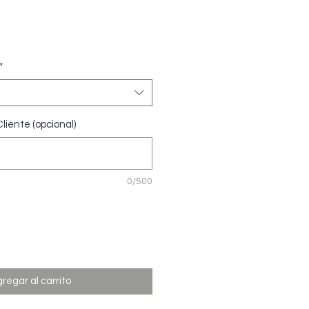
Precio
*
liente (opcional)
0/500
regar al carrito