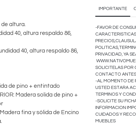
IMPORTANTE
 de altura.
-FAVOR DE CONSU
ndidad 40, altura respaldo 86,
CARACTERISTICAS
PRECIOS,CLAUSULA
POLITICAS,TERMIN
undidad 40, altura respaldo 86,
PRIVACIDAD, YA S
WWW.NATIVOMUEBL
SOLICITELAS POR
CONTACTO ANTES 
-AL MOMENTO DE 
a de pino + entintado
USTED ESTARA AC
R: Madera solida de pino +
TERMINOS Y COND
-SOLICITE SU FIC
or
INFORMACION IMP
dera fina y sólida de Encino
CUIDADOS Y REC
.
MUEBLES