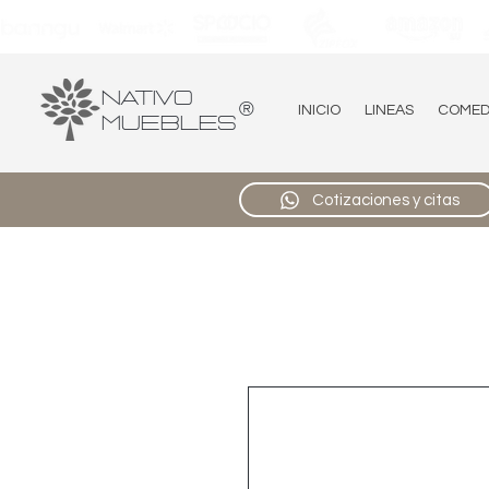
Nativo
®
INICIO
LINEAS
COME
Muebles
Cotizaciones y citas