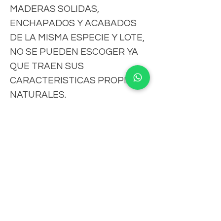
MADERAS SOLIDAS,
ENCHAPADOS Y ACABADOS
DE LA MISMA ESPECIE Y LOTE,
NO SE PUEDEN ESCOGER YA
QUE TRAEN SUS
CARACTERISTICAS PROPIAS Y
NATURALES.
IMPORTANTE
-FAVOR DE CONSULTAR MEDIDAS,
CLAUSULAS DE ENVIO
COLORES, CARACTERISTICAS,VERSION
DE LOS MUEBLES, PRECIOS,CLAUSULAS
-Tiempo de fabricación aproximado 18 a
DE ENVIOS, FICHA DE USO,
25 días hábiles.
POLITICAS,TERMINOS, CONDICIONES Y
AVISO DE PRIVACIDAD, YA SEA EN
-El tiempo de envío depende del
NUESTRO SITIO
proveedor de paquetería.
Suscribete para Promociones
WWW.NATIVOMUEBLES.MX, TIENDA