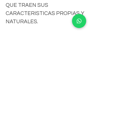
QUE TRAEN SUS
CARACTERISTICAS PROPIAS Y
NATURALES.
IMPORTANTE
-FAVOR DE CONSULTAR MEDIDAS,
CLAUSULAS DE ENVIO
COLORES, CARACTERISTICAS,VERSION
DE LOS MUEBLES, PRECIOS,CLAUSULAS
-Tiempo de fabricación aproximado 18 a
DE ENVIOS, FICHA DE USO,
25 días hábiles.
POLITICAS,TERMINOS, CONDICIONES Y
AVISO DE PRIVACIDAD, YA SEA EN
-El tiempo de envío depende del
NUESTRO SITIO
proveedor de paquetería.
Suscribete para Promociones
WWW.NATIVOMUEBLES.MX, TIENDA
FISICA O SOLICITELAS POR CUALQUIER
-Favor de consultar, medidas, colores,
OTRO MEDIO DE CONTACTO ANTES DE
características, versión de los muebles,
REALIZAR SU PEDIDO.
precios, cláusulas de envíos, ficha de uso,
-AL MOMENTO DE REALIZAR SU PEDIDO
políticas, términos, condiciones y aviso de
Y/O PAGO USTED ESTARA ACEPTANDO