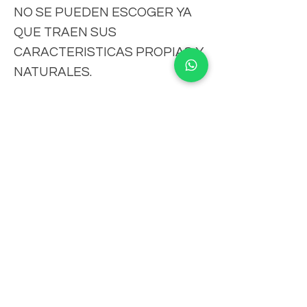
NO SE PUEDEN ESCOGER YA
QUE TRAEN SUS
CARACTERISTICAS PROPIAS Y
NATURALES.
IMPORTANTE
-FAVOR DE CONSULTAR MEDIDAS,
CLAUSULAS DE ENVIO
COLORES, CARACTERISTICAS,VERSION
DE LOS MUEBLES, PRECIOS,CLAUSULAS
-Tiempo de fabricación aproximado 18 a
DE ENVIOS, FICHA DE USO,
25 días hábiles.
POLITICAS,TERMINOS, CONDICIONES Y
AVISO DE PRIVACIDAD, YA SEA EN
-El tiempo de envío depende del
NUESTRO SITIO
proveedor de paquetería.
Suscribete para Promociones
WWW.NATIVOMUEBLES.MX, TIENDA
FISICA O SOLICITELAS POR CUALQUIER
-Favor de consultar, medidas, colores,
OTRO MEDIO DE CONTACTO ANTES DE
características, versión de los muebles,
REALIZAR SU PEDIDO.
precios, cláusulas de envíos, ficha de uso,