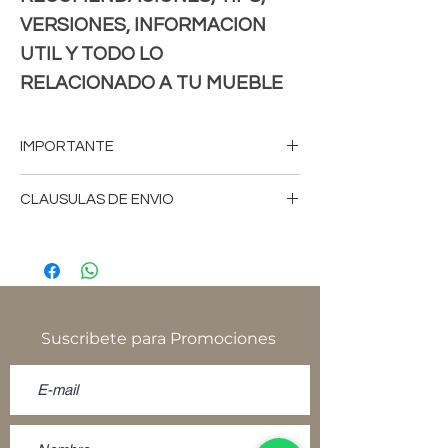
VERSIONES, INFORMACION
UTIL Y TODO LO
RELACIONADO A TU MUEBLE
IMPORTANTE
-FAVOR DE CONSULTAR MEDIDAS,
CLAUSULAS DE ENVIO
COLORES, CARACTERISTICAS,VERSION
DE LOS MUEBLES, PRECIOS,CLAUSULAS
-Tiempo de fabricación aproximado 18 a
DE ENVIOS, FICHA DE USO,
25 días hábiles.
POLITICAS,TERMINOS, CONDICIONES Y
AVISO DE PRIVACIDAD, YA SEA EN
-El tiempo de envío depende del
NUESTRO SITIO
proveedor de paquetería.
Suscribete para Promociones
WWW.NATIVOMUEBLES.MX, TIENDA
FISICA O SOLICITELAS POR CUALQUIER
-Favor de consultar, medidas, colores,
OTRO MEDIO DE CONTACTO ANTES DE
características, versión de los muebles,
REALIZAR SU PEDIDO.
precios, cláusulas de envíos, ficha de uso,
-AL MOMENTO DE REALIZAR SU PEDIDO
políticas, términos, condiciones y aviso de